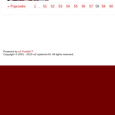
« Poprzedni
1
...
51
52
53
54
55
56
57
58
59
60
Powered by
eZ Publish™
Copyright © 2001 - 2015 eZ systems AS. All rights reserved.