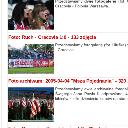
Przedstawiamy
dwie fotogalerie
(fot. 
Cracovia - Polonia Warszawa.
Foto: Ruch - Cracovia 1:0 - 133 zdjęcia
Przedstawiamy fotogalerię (fot. Uluśka)
- Cracovia.
Foto archiwum: 2005-04-04 "Msza Pojednania" - 320 
Przedstawiamy dwie archiwalne fotogale
Świętego Jana Pawła II odprawionej 4
kibiców z kilkudziesięciu klubów na stadi