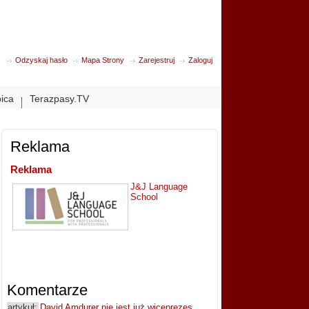
Odzyskaj hasło
Mapa Strony
Zarejestruj
Zaloguj
bica
Terazpasy.TV
Reklama
Reklama
J&J Language
School
Komentarze
artykuł:
David Amdurer nie jest już wiceprezes...