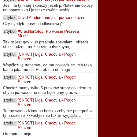
Jeśli na tym się skończy jeżeli p.Płatek nie dołoży
na napastnika i jeszcze dwóch szybk...
artykuł:
David Amdurer nie jest już wiceprezes...
Czy syndyk masy upadłościowej?
artykuł:
#CracNonStop: Po wpisie Prezesa
Murat...
Tak to jest gdy klub przejmie spekulant i obsadzi
stołki ludźmi, może i sympatycznymi,...
artykuł:
[SKRÓT] Liga: Cracovia - Pogoń
Szczec...
Współczuję trenerowi, co ma powiedzieć. Ma taką
kadrę jaką mu dał Płatek i to do niego...
artykuł:
[SKRÓT] Liga: Cracovia - Pogoń
Szczec...
Chociaż mamy tylko 5 punktów straty do lidera to
chyba już wiadomo o co będziemy grać w...
artykuł:
[SKRÓT] Liga: Cracovia - Pogoń
Szczec...
To my wychodzimy na boisko żeby nie przegrać w
tym sezonie ??Faktycznie tak to wyglądał...
artykuł:
[SKRÓT] Liga: Cracovia - Pogoń
Szczec...
i kompromitacja