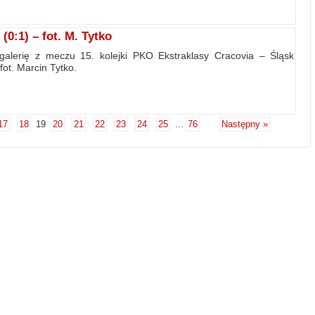
0:1) – fot. M. Tytko
galerię z meczu 15. kolejki PKO Ekstraklasy Cracovia – Śląsk
fot. Marcin Tytko.
17
18
19
20
21
22
23
24
25
...
76
Następny »