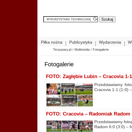
Piłka nożna
Publicystyka
Wydarzenia
W
Terazpasy.pl
/
Multimedia
/
Fotogalerie
Fotogalerie
FOTO: Zagłębie Lubin – Cracovia 1-1 
Przedstawiamy foto
Cracovia 1-1 (1-0) –
FOTO: Cracovia – Radomiak Radom 6:0
Przedstawiamy fotog
Radom 6:0 (3:0) – fo