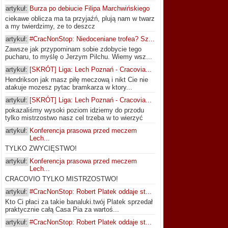
artykuł:
Burza po debiucie Filipa Marchwińskiego
ciekawe oblicza ma ta przyjaźń, plują nam w twarz
a my twierdzimy, ze to deszcz
artykuł:
#CracNonStop: Niedoceniane trofea? Sz...
Zawsze jak przypominam sobie zdobycie tego
pucharu, to myślę o Jerzym Pilchu. Wiemy wsz...
artykuł:
[SKRÓT] Liga: Lech Poznań - Cracovia...
Hendrikson jak masz piłę meczową i nikt Cie nie
atakuje mozesz pytac bramkarza w ktory...
artykuł:
[SKRÓT] Liga: Lech Poznań - Cracovia...
pokazaliśmy wysoki poziom idziemy do przodu
tylko mistrzostwo nasz cel trzeba w to wierzyć
artykuł:
Konferencja prasowa przed meczem
Lech...
TYLKO ZWYCIĘSTWO!
artykuł:
Konferencja prasowa przed meczem
Lech...
CRACOVIO TYLKO MISTRZOSTWO!
artykuł:
#CracNonStop: Robert Platek oddaje st...
Kto Ci płaci za takie banaluki.twój Platek sprzedał
praktycznie całą Casa Pia za wartoś...
artykuł:
#CracNonStop: Robert Platek oddaje st...