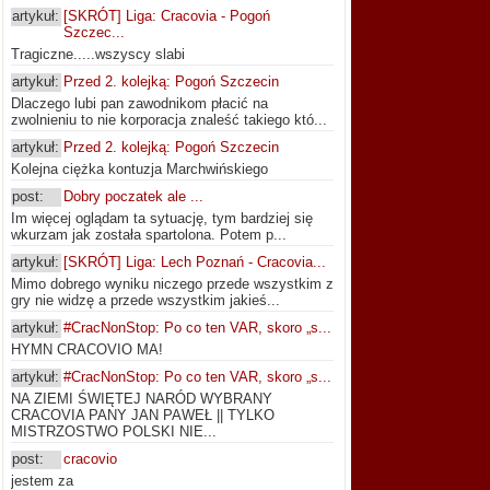
artykuł:
[SKRÓT] Liga: Cracovia - Pogoń
Szczec...
Tragiczne.....wszyscy slabi
artykuł:
Przed 2. kolejką: Pogoń Szczecin
Dlaczego lubi pan zawodnikom płacić na
zwolnieniu to nie korporacja znaleść takiego któ...
artykuł:
Przed 2. kolejką: Pogoń Szczecin
Kolejna ciężka kontuzja Marchwińskiego
post:
Dobry poczatek ale ...
Im więcej oglądam ta sytuację, tym bardziej się
wkurzam jak została spartolona. Potem p...
artykuł:
[SKRÓT] Liga: Lech Poznań - Cracovia...
Mimo dobrego wyniku niczego przede wszystkim z
gry nie widzę a przede wszystkim jakieś...
artykuł:
#CracNonStop: Po co ten VAR, skoro „s...
HYMN CRACOVIO MA!
artykuł:
#CracNonStop: Po co ten VAR, skoro „s...
NA ZIEMI ŚWIĘTEJ NARÓD WYBRANY
CRACOVIA PANY JAN PAWEŁ || TYLKO
MISTRZOSTWO POLSKI NIE...
post:
cracovio
jestem za