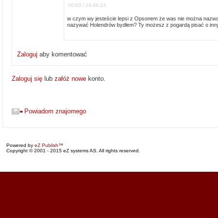
00:03 / 16.06.14
w czym wy jesteście lepsi z Opsonem że was nie można nazwa
nazywać Holendrów bydłem? Ty możesz z pogardą pisać o innych
Zaloguj
aby komentować
Zaloguj się
lub
załóż nowe
konto.
Powiadom znajomego
Powered by
eZ Publish™
Copyright © 2001 - 2015 eZ systems AS. All rights reserved.