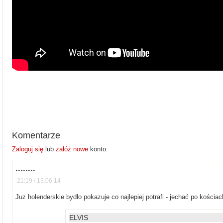
Komentarze
Zaloguj się
lub
załóż nowe
konto.
........
21:19 / 13.06.14
Już holenderskie bydło pokazuje co najlepiej potrafi - jechać po kościa
ELVIS