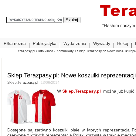
Piłka nożna
Publicystyka
Wydarzenia
Wywiady
Hokej
Terazpasy.pl
/
Info kibica
/
Komunikaty
/
Sklep.Terazpasy.pl: Nowe koszulki repre
Sklep.Terazpasy.pl: Nowe koszulki reprezentacji
Sklep.Terazpasy.pl
13/06/2014
W
Sklep.Terazpasy.pl
można już kupić n
Dostępne są zarówno koszulki białe w których reprezentacja Pol
czerwone z których reprezentacja Polski korzysta w trakcie mecz