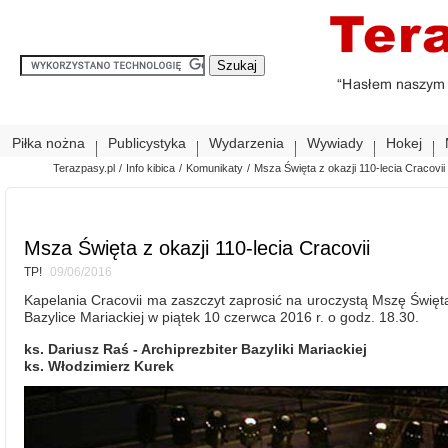
Piłka nożna
Publicystyka
Wydarzenia
Wywiady
Hokej
Terazpasy.pl
/
Info kibica
/
Komunikaty
/
Msza Święta z okazji 110-lecia Cracovii
Msza Święta z okazji 110-lecia Cracovii
TP!
09/06/2016
Kapelania Cracovii ma zaszczyt zaprosić na uroczystą Mszę Świętą 
Bazylice Mariackiej w piątek 10 czerwca 2016 r. o godz. 18.30.
ks. Dariusz Raś - Archiprezbiter Bazyliki Mariackiej
ks. Włodzimierz Kurek