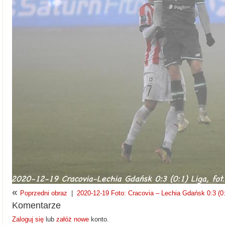
«
Poprzedni obraz
|
2020-12-19 Foto: Cracovia – Lechia Gdańsk 0:3 (0:
Komentarze
Zaloguj się
lub
załóż nowe
konto.