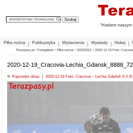
Piłka nożna
Publicystyka
Wydarzenia
Wywiady
Hokej
Terazpasy.pl
/
Fotogalerie
/
Piłka nożna
/
2020/2021
/
2020-12-19 Foto: Cracovia
2020-12-19_Cracovia-Lechia_Gdansk_8888_7
«
Poprzedni obraz
|
2020-12-19 Foto: Cracovia – Lechia Gdańsk 0:3 (0: