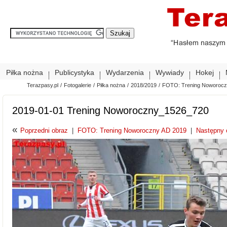
Piłka nożna
Publicystyka
Wydarzenia
Wywiady
Hokej
Terazpasy.pl
/
Fotogalerie
/
Piłka nożna
/
2018/2019
/
FOTO: Trening Noworocz
2019-01-01 Trening Noworoczny_1526_720
«
Poprzedni obraz
|
FOTO: Trening Noworoczny AD 2019
|
Następny 