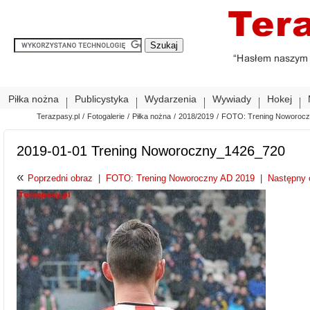
Piłka nożna
Publicystyka
Wydarzenia
Wywiady
Hokej
Terazpasy.pl
/
Fotogalerie
/
Piłka nożna
/
2018/2019
/
FOTO: Trening Noworocz
2019-01-01 Trening Noworoczny_1426_720
«
Poprzedni obraz
|
FOTO: Trening Noworoczny AD 2019
|
Następny 