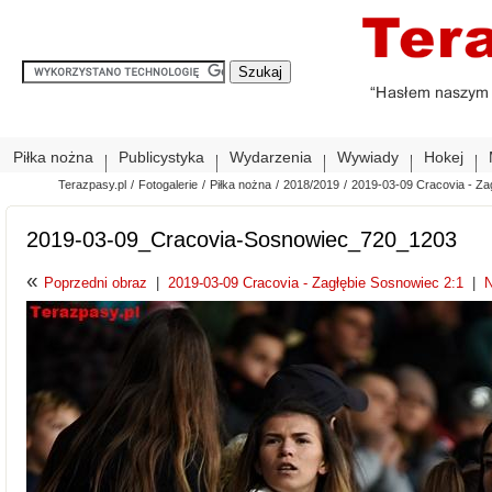
Piłka nożna
Publicystyka
Wydarzenia
Wywiady
Hokej
Terazpasy.pl
/
Fotogalerie
/
Piłka nożna
/
2018/2019
/
2019-03-09 Cracovia - Za
2019-03-09_Cracovia-Sosnowiec_720_1203
«
Poprzedni obraz
|
2019-03-09 Cracovia - Zagłębie Sosnowiec 2:1
|
N