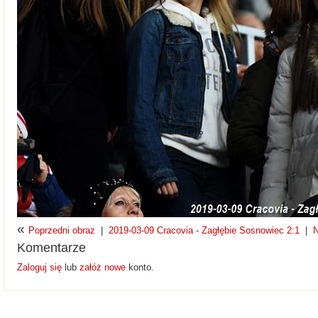
«
Poprzedni obraz
|
2019-03-09 Cracovia - Zagłębie Sosnowiec 2:1
|
N
Komentarze
Zaloguj się
lub
załóż nowe
konto.