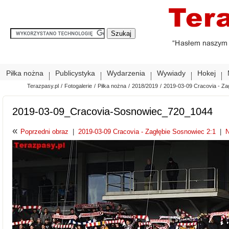
Piłka nożna
Publicystyka
Wydarzenia
Wywiady
Hokej
Terazpasy.pl
/
Fotogalerie
/
Piłka nożna
/
2018/2019
/
2019-03-09 Cracovia - Za
2019-03-09_Cracovia-Sosnowiec_720_1044
«
Poprzedni obraz
|
2019-03-09 Cracovia - Zagłębie Sosnowiec 2:1
|
N