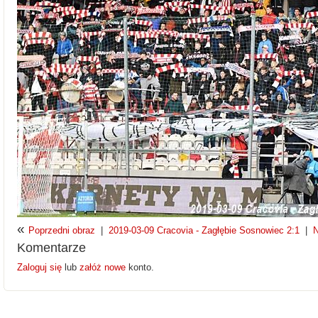
«
Poprzedni obraz
|
2019-03-09 Cracovia - Zagłębie Sosnowiec 2:1
|
N
Komentarze
Zaloguj się
lub
załóż nowe
konto.