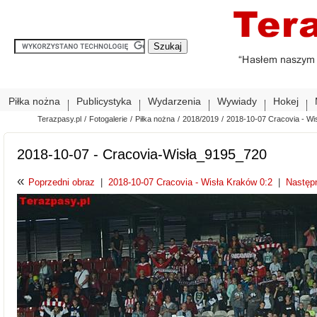
Piłka nożna
Publicystyka
Wydarzenia
Wywiady
Hokej
Terazpasy.pl
/
Fotogalerie
/
Piłka nożna
/
2018/2019
/
2018-10-07 Cracovia - Wi
2018-10-07 - Cracovia-Wisła_9195_720
«
Poprzedni obraz
|
2018-10-07 Cracovia - Wisła Kraków 0:2
|
Następ