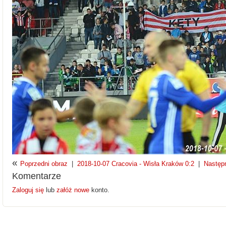
«
Poprzedni obraz
|
2018-10-07 Cracovia - Wisła Kraków 0:2
|
Następ
Komentarze
Zaloguj się
lub
załóż nowe
konto.