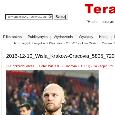
Piłka nożna
Publicystyka
Wydarzenia
Wywiady
Hokej
Terazpasy.pl
/
Fotogalerie
/
Piłka nożna
/
2016/2017
/
Foto: Wisła K. - Cracovia 1
2016-12-10_Wisla_Krakow-Cracovia_5805_720
«
Poprzedni obraz
|
Foto: Wisła K. - Cracovia 1:1 (0:1) - 146 zdjęć, fot