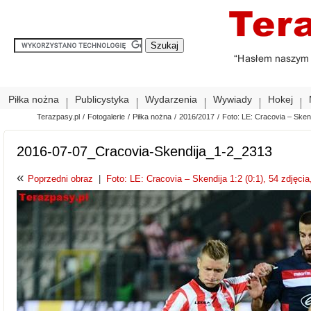
Piłka nożna
Publicystyka
Wydarzenia
Wywiady
Hokej
Terazpasy.pl
/
Fotogalerie
/
Piłka nożna
/
2016/2017
/
Foto: LE: Cracovia – Skendi
2016-07-07_Cracovia-Skendija_1-2_2313
«
Poprzedni obraz
|
Foto: LE: Cracovia – Skendija 1:2 (0:1), 54 zdjęcia