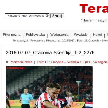
Piłka nożna
Publicystyka
Wydarzenia
Wywiady
Hokej
Terazpasy.pl
/
Fotogalerie
/
Piłka nożna
/
2016/2017
/
Foto: LE: Cracovia – Skendi
2016-07-07_Cracovia-Skendija_1-2_2276
«
Poprzedni obraz
|
Foto: LE: Cracovia – Skendija 1:2 (0:1), 54 zdjęcia