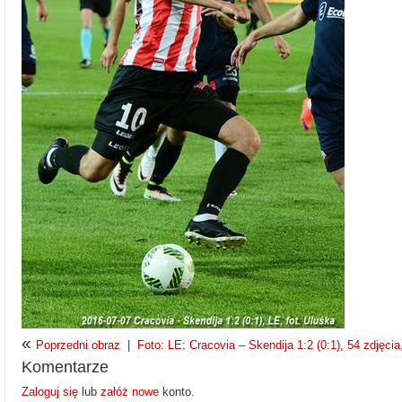
«
Poprzedni obraz
|
Foto: LE: Cracovia – Skendija 1:2 (0:1), 54 zdjęcia
Komentarze
Zaloguj się
lub
załóż nowe
konto.