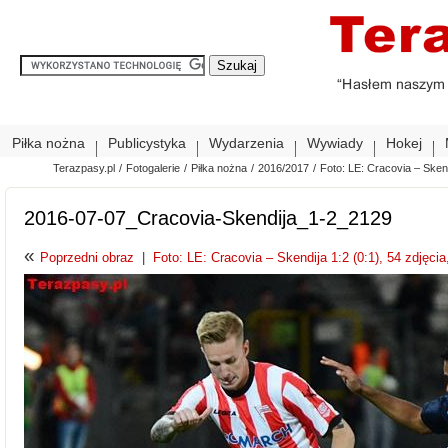
Piłka nożna
Publicystyka
Wydarzenia
Wywiady
Hokej
Terazpasy.pl
/
Fotogalerie
/
Piłka nożna
/
2016/2017
/
Foto: LE: Cracovia – Skendi
2016-07-07_Cracovia-Skendija_1-2_2129
«
Poprzedni obraz
|
Foto: LE: Cracovia – Skendija 1:2 (0:1), 54 zdjęcia