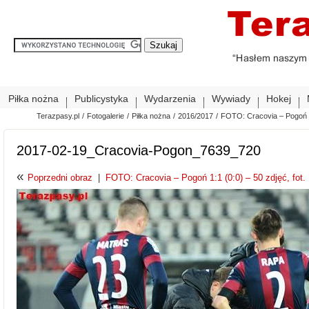
Piłka nożna
Publicystyka
Wydarzenia
Wywiady
Hokej
Terazpasy.pl
/
Fotogalerie
/
Piłka nożna
/
2016/2017
/
FOTO: Cracovia – Pogoń 1:
2017-02-19_Cracovia-Pogon_7639_720
«
Poprzedni obraz
|
FOTO: Cracovia – Pogoń 1:1 (0:0) – 50 zdjęć, fot.