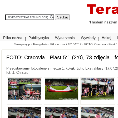
Piłka nożna
Publicystyka
Wydarzenia
Wywiady
Hokej
Terazpasy.pl
/
Fotogalerie
/
Piłka nożna
/
2016/2017
/
FOTO: Cracovia - Piast 5:1
FOTO: Cracovia - Piast 5:1 (2:0), 73 zdjęcia - f
Przedstawiamy fotogalerię z meczu 1. kolejki Lotto Ekstraklasy (17.07.201
fot. J. Chrzan.