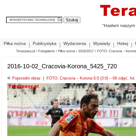
Piłka nożna
Publicystyka
Wydarzenia
Wywiady
Hokej
Terazpasy.pl
/
Fotogalerie
/
Piłka nożna
/
2016/2017
/
FOTO: Cracovia – Korona 6
2016-10-02_Cracovia-Korona_5425_720
«
Poprzedni obraz
|
FOTO: Cracovia – Korona 6:0 (3:0) – 69 zdjęć, fot