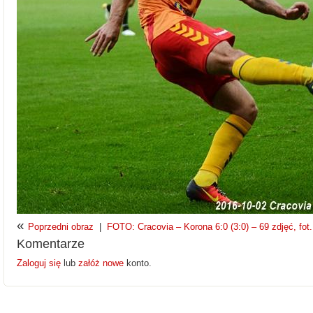
«
Poprzedni obraz
|
FOTO: Cracovia – Korona 6:0 (3:0) – 69 zdjęć, fot
Komentarze
Zaloguj się
lub
załóż nowe
konto.