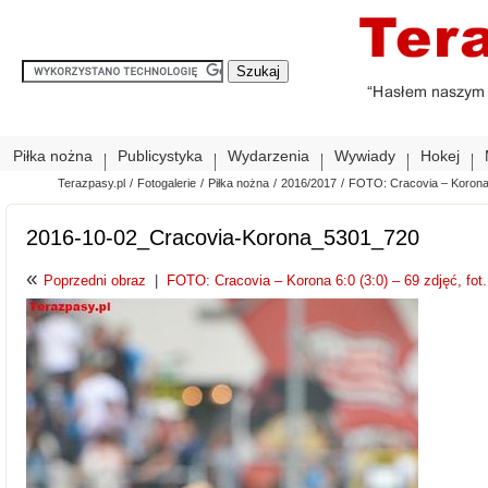
Piłka nożna
Publicystyka
Wydarzenia
Wywiady
Hokej
Terazpasy.pl
/
Fotogalerie
/
Piłka nożna
/
2016/2017
/
FOTO: Cracovia – Korona 6
2016-10-02_Cracovia-Korona_5301_720
«
Poprzedni obraz
|
FOTO: Cracovia – Korona 6:0 (3:0) – 69 zdjęć, fot