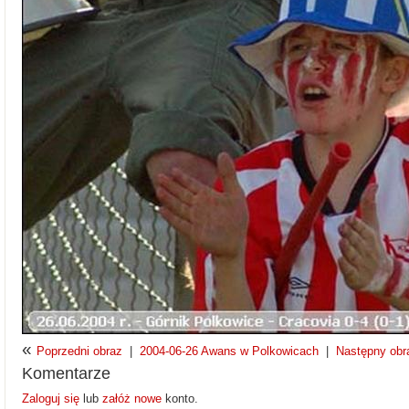
«
Poprzedni obraz
|
2004-06-26 Awans w Polkowicach
|
Następny obr
Komentarze
Zaloguj się
lub
załóż nowe
konto.