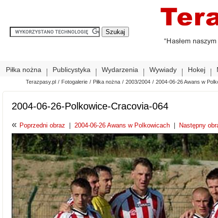
Piłka nożna
Publicystyka
Wydarzenia
Wywiady
Hokej
Terazpasy.pl
/
Fotogalerie
/
Piłka nożna
/
2003/2004
/
2004-06-26 Awans w Polk
2004-06-26-Polkowice-Cracovia-064
«
Poprzedni obraz
|
2004-06-26 Awans w Polkowicach
|
Następny obr