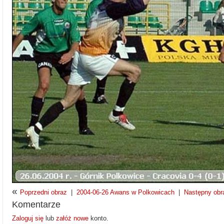
«
Poprzedni obraz
|
2004-06-26 Awans w Polkowicach
|
Następny obr
Komentarze
Zaloguj się
lub
załóż nowe
konto.