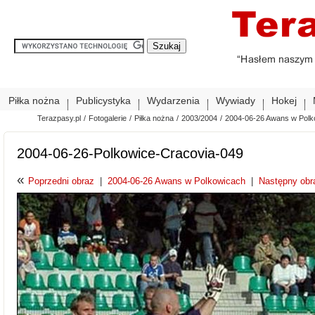
Piłka nożna
Publicystyka
Wydarzenia
Wywiady
Hokej
Terazpasy.pl
/
Fotogalerie
/
Piłka nożna
/
2003/2004
/
2004-06-26 Awans w Polk
2004-06-26-Polkowice-Cracovia-049
«
Poprzedni obraz
|
2004-06-26 Awans w Polkowicach
|
Następny obr