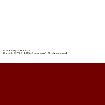
Powered by
eZ Publish™
Copyright © 2001 - 2015 eZ systems AS. All rights reserved.