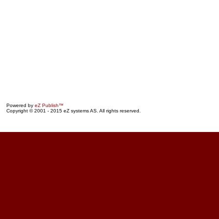
Powered by
eZ Publish™
Copyright © 2001 - 2015 eZ systems AS. All rights reserved.