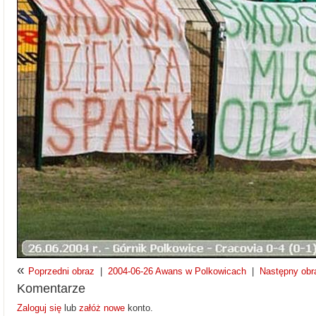
«
Poprzedni obraz
|
2004-06-26 Awans w Polkowicach
|
Następny obr
Komentarze
Zaloguj się
lub
załóż nowe
konto.