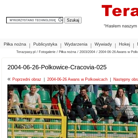
Piłka nożna
Publicystyka
Wydarzenia
Wywiady
Hokej
Terazpasy.pl
/
Fotogalerie
/
Piłka nożna
/
2003/2004
/
2004-06-26 Awans w Polk
2004-06-26-Polkowice-Cracovia-025
«
Poprzedni obraz
|
2004-06-26 Awans w Polkowicach
|
Następny obr