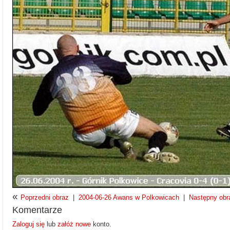
«
Poprzedni obraz
|
2004-06-26 Awans w Polkowicach
|
Następny obr
Komentarze
Zaloguj się
lub
załóż nowe
konto.