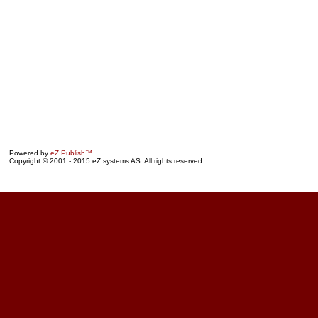
Powered by
eZ Publish™
Copyright © 2001 - 2015 eZ systems AS. All rights reserved.