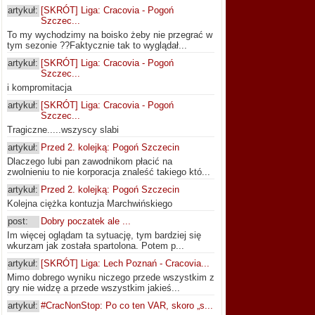
artykuł:
[SKRÓT] Liga: Cracovia - Pogoń
Szczec...
To my wychodzimy na boisko żeby nie przegrać w
tym sezonie ??Faktycznie tak to wyglądał...
artykuł:
[SKRÓT] Liga: Cracovia - Pogoń
Szczec...
i kompromitacja
artykuł:
[SKRÓT] Liga: Cracovia - Pogoń
Szczec...
Tragiczne.....wszyscy slabi
artykuł:
Przed 2. kolejką: Pogoń Szczecin
Dlaczego lubi pan zawodnikom płacić na
zwolnieniu to nie korporacja znaleść takiego któ...
artykuł:
Przed 2. kolejką: Pogoń Szczecin
Kolejna ciężka kontuzja Marchwińskiego
post:
Dobry poczatek ale ...
Im więcej oglądam ta sytuację, tym bardziej się
wkurzam jak została spartolona. Potem p...
artykuł:
[SKRÓT] Liga: Lech Poznań - Cracovia...
Mimo dobrego wyniku niczego przede wszystkim z
gry nie widzę a przede wszystkim jakieś...
artykuł:
#CracNonStop: Po co ten VAR, skoro „s...