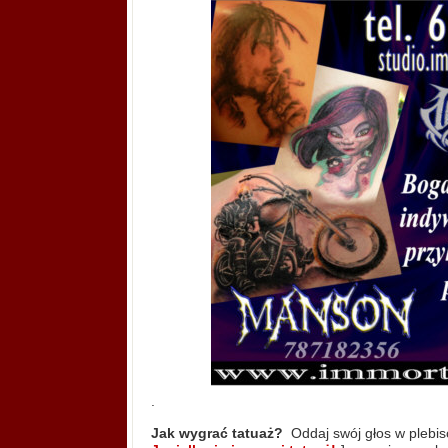
.
Jak wygrać tatuaż?
Oddaj swój głos w plebis