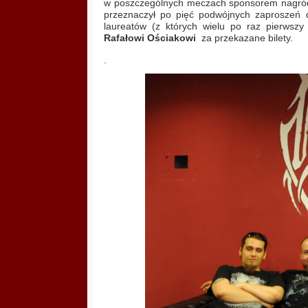
w poszczególnych meczach sponsorem nagród 
przeznaczył po pięć podwójnych zaproszeń dla
laureatów (z których wielu po raz pierwszy 
Rafałowi Ościakowi
za przekazane bilety.
.