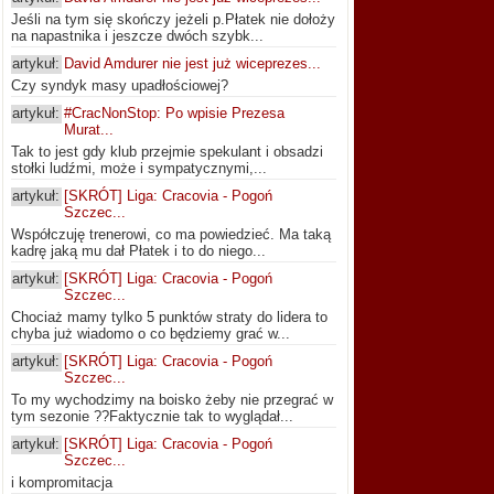
Jeśli na tym się skończy jeżeli p.Płatek nie dołoży
na napastnika i jeszcze dwóch szybk...
artykuł:
David Amdurer nie jest już wiceprezes...
Czy syndyk masy upadłościowej?
artykuł:
#CracNonStop: Po wpisie Prezesa
Murat...
Tak to jest gdy klub przejmie spekulant i obsadzi
stołki ludźmi, może i sympatycznymi,...
artykuł:
[SKRÓT] Liga: Cracovia - Pogoń
Szczec...
Współczuję trenerowi, co ma powiedzieć. Ma taką
kadrę jaką mu dał Płatek i to do niego...
artykuł:
[SKRÓT] Liga: Cracovia - Pogoń
Szczec...
Chociaż mamy tylko 5 punktów straty do lidera to
chyba już wiadomo o co będziemy grać w...
artykuł:
[SKRÓT] Liga: Cracovia - Pogoń
Szczec...
To my wychodzimy na boisko żeby nie przegrać w
tym sezonie ??Faktycznie tak to wyglądał...
artykuł:
[SKRÓT] Liga: Cracovia - Pogoń
Szczec...
i kompromitacja