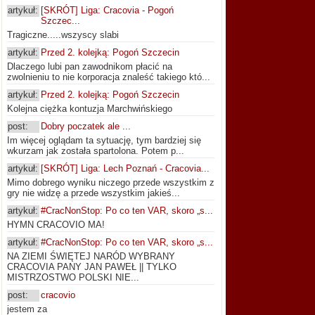
artykuł:
[SKRÓT] Liga: Cracovia - Pogoń
Szczec...
Tragiczne.....wszyscy slabi
artykuł:
Przed 2. kolejką: Pogoń Szczecin
Dlaczego lubi pan zawodnikom płacić na
zwolnieniu to nie korporacja znaleść takiego któ...
artykuł:
Przed 2. kolejką: Pogoń Szczecin
Kolejna ciężka kontuzja Marchwińskiego
post:
Dobry poczatek ale ...
Im więcej oglądam ta sytuację, tym bardziej się
wkurzam jak została spartolona. Potem p...
artykuł:
[SKRÓT] Liga: Lech Poznań - Cracovia...
Mimo dobrego wyniku niczego przede wszystkim z
gry nie widzę a przede wszystkim jakieś...
artykuł:
#CracNonStop: Po co ten VAR, skoro „s...
HYMN CRACOVIO MA!
artykuł:
#CracNonStop: Po co ten VAR, skoro „s...
NA ZIEMI ŚWIĘTEJ NARÓD WYBRANY
CRACOVIA PANY JAN PAWEŁ || TYLKO
MISTRZOSTWO POLSKI NIE...
post:
cracovio
jestem za