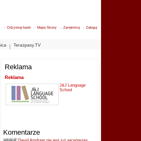
Odzyskaj hasło
Mapa Strony
Zarejestruj
Zaloguj
bica
Terazpasy.TV
Reklama
Reklama
J&J Language
School
Komentarze
artykuł:
David Amdurer nie jest już wiceprezes...