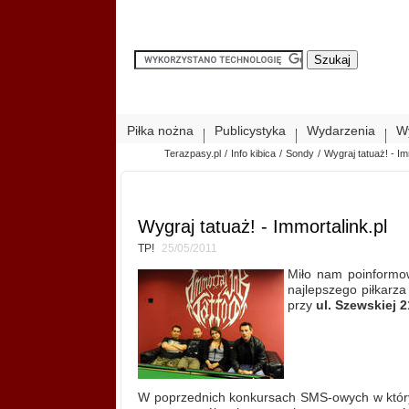
Piłka nożna
Publicystyka
Wydarzenia
W
Terazpasy.pl
/
Info kibica
/
Sondy
/
Wygraj tatuaż! - Im
Wygraj tatuaż! - Immortalink.pl
TP!
25/05/2011
Miło nam poinformo
najlepszego piłkarz
przy
ul. Szewskiej 2
W poprzednich konkursach SMS-owych w których