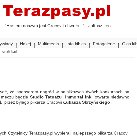
ywiady
Hokej
Multimedia
Info kibica
Fotogalerie
Głos ki
mortalink.pl
wać, że sponsorem nagród w najbliższych dwóch konkursach na
a meczu będzie
Studio Tatuażu
Immortal Ink
otwarte niedawno
1
przez byłego piłkarza Cracovii
Łukasza Skrzyńskiego
.
 Czytelnicy Terazpasy.pl wybierali najlepszego piłkarza Cracovii