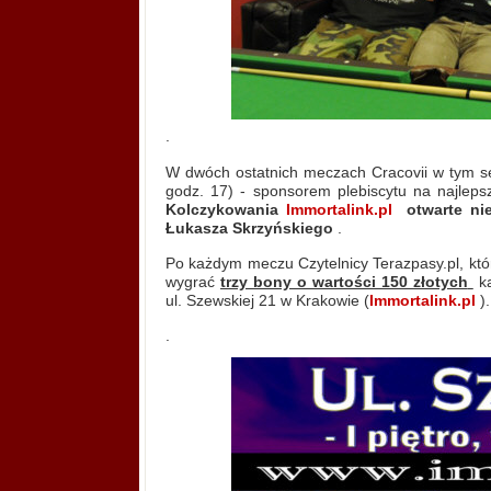
.
W dwóch ostatnich meczach Cracovii w tym sez
godz. 17) - sponsorem plebiscytu na najlep
Kolczykowania
Immortalink.pl
otwarte nied
Łukasza Skrzyńskiego
.
Po każdym meczu Czytelnicy Terazpasy.pl, któ
wygrać
trzy bony o wartości 150 złotych
ka
ul. Szewskiej 21 w Krakowie (
Immortalink.pl
).
.