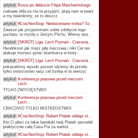
artykuł:
Burza po debiucie Filipa Marchwińskiego
ciekawe oblicza ma ta przyjaźń, plują nam w twarz
a my twierdzimy, ze to deszcz
artykuł:
#CracNonStop: Niedoceniane trofea? Sz...
Zawsze jak przypominam sobie zdobycie tego
pucharu, to myślę o Jerzym Pilchu. Wiemy wsz...
artykuł:
[SKRÓT] Liga: Lech Poznań - Cracovia...
Hendrikson jak masz piłę meczową i nikt Cie nie
atakuje mozesz pytac bramkarza w ktory...
artykuł:
[SKRÓT] Liga: Lech Poznań - Cracovia...
pokazaliśmy wysoki poziom idziemy do przodu
tylko mistrzostwo nasz cel trzeba w to wierzyć
artykuł:
Konferencja prasowa przed meczem
Lech...
TYLKO ZWYCIĘSTWO!
artykuł:
Konferencja prasowa przed meczem
Lech...
CRACOVIO TYLKO MISTRZOSTWO!
artykuł:
#CracNonStop: Robert Platek oddaje st...
Kto Ci płaci za takie banaluki.twój Platek sprzedał
praktycznie całą Casa Pia za wartoś...
artykuł:
#CracNonStop: Robert Platek oddaje st...